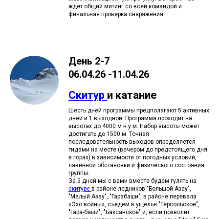
ждет общий митинг со всей командой и
финальная проверка снаряжения.
День 2-7
06.04.26 -11.04.26
Скитур
и катание
Шесть дней программы предполагают 5 активных
дней и 1 выходной. Программа проходит на
высотах до 4000 м н.у.м. Набор высоты может
достигать до 1500 м. Точная
последовательность выходов определяется
гидами на месте (вечером до предстоящего дня
в горах) в зависимости от погодных условий,
лавинной обстановки и физического состояния
группы.
За 5 дней мы с вами вместе будем гулять на
скитуре
в районе ледников "Большой Азау",
"Малый Азау", "Гарабаши", в районе перевала
«Эхо войны», съедем в ущелья "Терсольское",
"Гара-баши", "Баксанское" и, если позволит