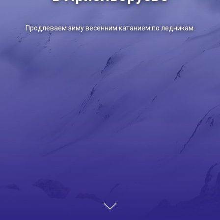
Продлеваем зиму весенним катанием по ледникам.