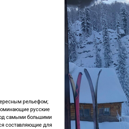
тересным рельефом;
поминающие русские
 под самыми большими
еся составляющие для